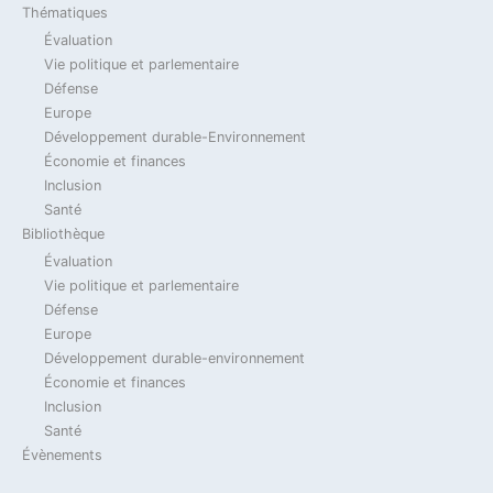
14 novembre 2023
Thématiques
Évaluation
Vie politique et parlementaire
2023
Actualité
Billet Du Jour
Défense
Jean-Marie Dhainaut
Défense
Verteidigung
Europe
Développement durable-Environnement
Loi de Programmation Militaire 2024-2030 &
Économie et finances
coopération franco-allemande / Gesetz zur
Inclusion
militärischen Programmierung 2024-2030 &
Santé
deutsch-französische Zusammenarbeit
Bibliothèque
Évaluation
14 novembre 2023
Vie politique et parlementaire
Défense
2023
Actualité
Billet Du Jour
Défense
Europe
Développement durable-environnement
Jean-Marie Dhainaut
Verteidigung
Économie et finances
Arabie Saoudite –
Inclusion
Santé
Eurofighter – Rafale – SCAF
Évènements
et industrie européenne de