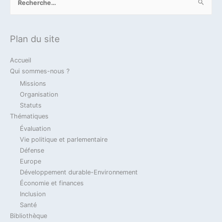
2023
Actualité
Défense
Verteidigung
Plan du site
Die deutsch-französische Zusammenarbeit
im Verteidigungsbereich in dem Gesetz zur
Accueil
militärischen Programmierung (MPG) 2024-
Qui sommes-nous ?
2030 und daraus zu ziehenden
Missions
Konsequenzen.
Organisation
Statuts
14 novembre 2023
Thématiques
Évaluation
Vie politique et parlementaire
2023
Actualité
Billet Du Jour
Défense
Jean-Marie Dhainaut
Défense
Verteidigung
Europe
Développement durable-Environnement
Loi de Programmation Militaire 2024-2030 &
Économie et finances
coopération franco-allemande / Gesetz zur
Inclusion
militärischen Programmierung 2024-2030 &
Santé
deutsch-französische Zusammenarbeit
Bibliothèque