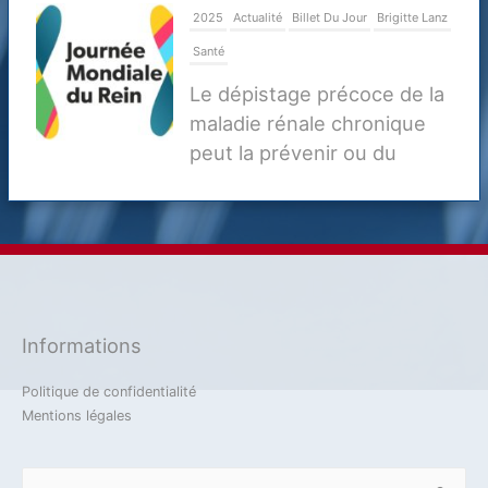
2025
Actualité
Billet Du Jour
Brigitte Lanz
Santé
Le dépistage précoce de la
maladie rénale chronique
peut la prévenir ou du
moins retarder ses
complications
20 mars 2025
2023
Actualité
Défense
Jean-Marie Dhainaut
Verteidigung
Informations
La coopération Franco-Allemande en
matière de défense dans la Loi de
Politique de confidentialité
programmation militaire 2024-2030 et des
Mentions légales
conséquences à en tirer
Rechercher :
14 novembre 2023