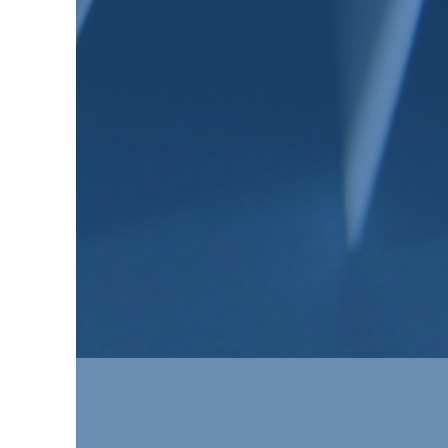
2023
Actualité
Défense
Jean-Marie Dhainaut
Verteidigung
La coopération Franco-
Allemande en matière de
défense dans la Loi de
programmation militaire
2024-2030 et des
conséquences à en tirer
14 novembre 2023
2023
Actualité
Défense
Verteidigung
Die deutsch-französische
Zusammenarbeit im
Verteidigungsbereich in