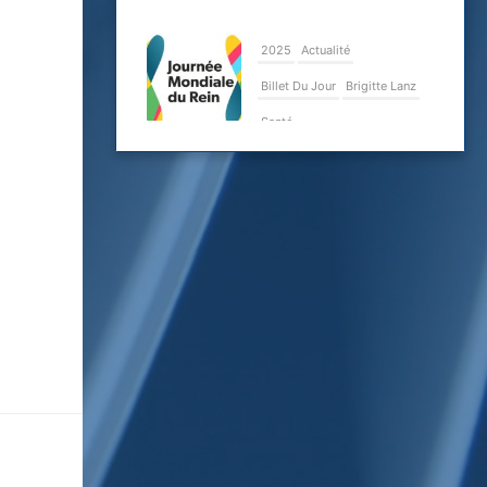
2025
Actualité
Billet Du Jour
Brigitte Lanz
Santé
Le dépistage
précoce de la
maladie rénale
chronique peut
la prévenir ou du
moins retarder
ses
complications
20 mars 2025