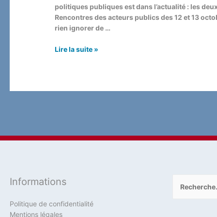
politiques publiques est dans l’actualité : les deu
Rencontres des acteurs publics des 12 et 13 octob
rien ignorer de …
Évaluer
Lire la suite »
est
aussi
important
que
légiférer
Rechercher :
Informations
Politique de confidentialité
Mentions légales