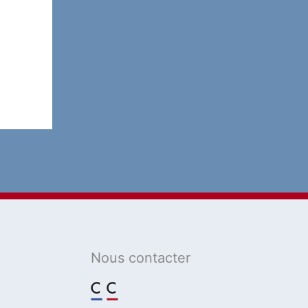
dem Gesetz zur
militärischen
Programmierung (MPG)
2024-2030 und daraus zu
ziehenden Konsequenzen.
14 novembre 2023
2023
Actualité
Billet Du Jour
Défense
Jean-Marie Dhainaut
Verteidigung
Loi de Programmation
Militaire 2024-2030 &
coopération franco-
Nous contacter
allemande / Gesetz zur
militärischen