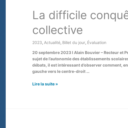
La difficile conqu
collective
2023
,
Actualité
,
Billet du jour
,
Évaluation
/ Par
20 septembre 2023 l Alain Bouvier – Recteur et P
sujet de l’autonomie des établissements scolaires
débats, il est intéressant d’observer comment, en
gauche vers le centre-droit …
La
Lire la suite »
difficile
conquête
de
l’autonomie
collective