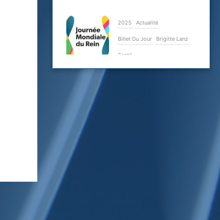
2025
Actualité
Billet Du Jour
Brigitte Lanz
Santé
Le dépistage
précoce de la
maladie rénale
chronique peut
la prévenir ou du
moins retarder
ses
complications
20 mars 2025