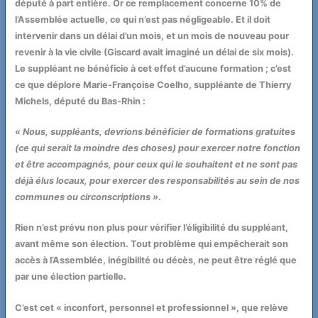
député à part entière. Or ce remplacement concerne 10% de
l’Assemblée actuelle, ce qui n’est pas négligeable. Et il doit
intervenir dans un délai d’un mois, et un mois de nouveau pour
revenir à la vie civile (Giscard avait imaginé un délai de six mois).
Le suppléant ne bénéficie à cet effet d’aucune formation ; c’est
ce que déplore Marie-Françoise Coelho, suppléante de Thierry
Michels, député du Bas-Rhin :
« Nous, suppléants, devrions bénéficier de formations gratuites
(ce qui serait la moindre des choses) pour exercer notre fonction
et être accompagnés, pour ceux qui le souhaitent et ne sont pas
déjà élus locaux, pour exercer des responsabilités au sein de nos
communes ou circonscriptions »
.
Rien n’est prévu non plus pour vérifier l’éligibilité du suppléant,
avant même son élection. Tout problème qui empêcherait son
accès à l’Assemblée, inégibilité ou décès, ne peut être réglé que
par une élection partielle.
C’est cet « inconfort, personnel et professionnel », que relève