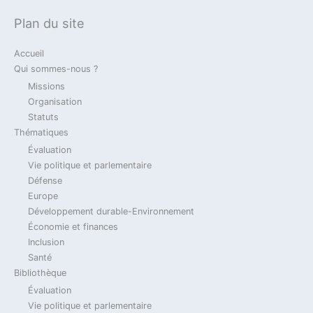
2023
Actualité
Défense
Verteidigung
Plan du site
Die deutsch-französische Zusammenarbeit
im Verteidigungsbereich in dem Gesetz zur
Accueil
militärischen Programmierung (MPG) 2024-
Qui sommes-nous ?
2030 und daraus zu ziehenden
Missions
Konsequenzen.
Organisation
Statuts
14 novembre 2023
Thématiques
Évaluation
Vie politique et parlementaire
2023
Actualité
Billet Du Jour
Défense
Jean-Marie Dhainaut
Défense
Verteidigung
Europe
Développement durable-Environnement
Loi de Programmation Militaire 2024-2030 &
Économie et finances
coopération franco-allemande / Gesetz zur
Inclusion
militärischen Programmierung 2024-2030 &
Santé
deutsch-französische Zusammenarbeit
Bibliothèque
Évaluation
14 novembre 2023
Vie politique et parlementaire