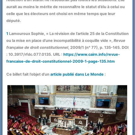
aurait au moins le mérite de reconnaître le statut d’élu à celui ou
celle que les électeurs ont choisi en même temps que leur
député.
1
Lamouroux Sophie, « La révision de l’article 25 de la Constitution
ou la mise en place d’une incompatibilité à coquille vide »,
Revue
française de droit constitutionnel
, 2009/1 (n° 77), p. 135-145. DOI
: 10.3917/rfdc.077.0135. URL :
https://www.cairn.info/revue-
francaise-de-droit-constitutionnel-2009-1-page-135.htm
Ce billet fait l’objet d’un
article publié dans
Le Monde
: