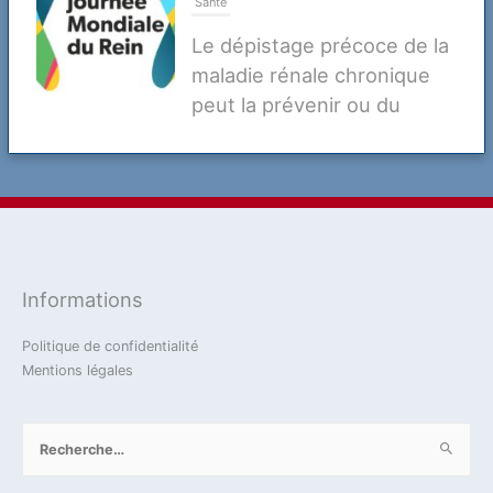
Santé
Le dépistage précoce de la
maladie rénale chronique
peut la prévenir ou du
moins retarder ses
complications
20 mars 2025
2023
Actualité
Défense
Jean-Marie Dhainaut
Verteidigung
Informations
La coopération Franco-Allemande en
matière de défense dans la Loi de
Politique de confidentialité
programmation militaire 2024-2030 et des
Mentions légales
conséquences à en tirer
Rechercher :
14 novembre 2023