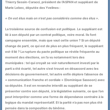
Thierry Sessin-Caracci, président de l’ASPAN et suppléant de
Marie Lebec, députée des Yvelines :
« On est élus mais on n’est pas considérés comme des élus »
.
La troisième source de confusion est
politique
. Le suppléant est
lié à son député par un contrat politique, voire moral. Ils font
campagne ensemble, mais que vaut cette union ? Si un député
change de parti, ce qui est de plus en plus fréquent, le suppléant
est-il lié ? La rupture du pacte politique se révèle fréquente au
moment des élections, on l’a vu notamment lors des
municipales : tel qui croyait se voir naturellement investi par le
parti a été écarté, tel autre s’est trouvé en désaccord avec les
décisions du gouvernement, tel autre enfin déplore l’absence de
« communication franche et cordiale » (Dominique Sassoon) avec
sa députée. Il est en revanche interdit au suppléant de se
présenter contre son député, à la législative suivante, ce que l’on
peut interpréter comme une forme de dépendance contraire à la
logique du mandat représentatif. Et la parité n’a pas non plus été
pensée dans la composition du binôme.