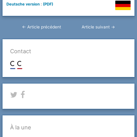
Deutsch
e version
:
(PDF)
Navigation
←
Article précédent
Article suivant
→
de
l’article
Contact
À la une