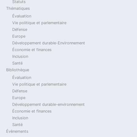
Statuts
14 novembre 2023
Thématiques
Évaluation
Vie politique et parlementaire
2023
Actualité
Billet Du Jour
Défense
Jean-Marie Dhainaut
Défense
Verteidigung
Europe
Développement durable-Environnement
Loi de Programmation Militaire 2024-2030 &
Économie et finances
coopération franco-allemande / Gesetz zur
Inclusion
militärischen Programmierung 2024-2030 &
Santé
deutsch-französische Zusammenarbeit
Bibliothèque
Évaluation
14 novembre 2023
Vie politique et parlementaire
Défense
2023
Actualité
Billet Du Jour
Défense
Europe
Développement durable-environnement
Jean-Marie Dhainaut
Verteidigung
Économie et finances
Arabie Saoudite –
Inclusion
Santé
Eurofighter – Rafale – SCAF
Évènements
et industrie européenne de