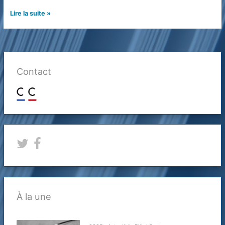
Le
Lire la suite »
Sénat
est-
il
toujours
autant
Contact
représentatif
des
collectivités
territoriales
?
À la une