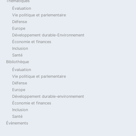
Thématiques
Évaluation
Vie politique et parlementaire
2023
Actualité
Billet Du Jour
Défense
Jean-Marie Dhainaut
Défense
Verteidigung
Europe
Développement durable-Environnement
Loi de Programmation Militaire 2024-2030 &
Économie et finances
coopération franco-allemande / Gesetz zur
Inclusion
militärischen Programmierung 2024-2030 &
Santé
deutsch-französische Zusammenarbeit
Bibliothèque
Évaluation
14 novembre 2023
Vie politique et parlementaire
Défense
2023
Actualité
Billet Du Jour
Défense
Europe
Développement durable-environnement
Jean-Marie Dhainaut
Verteidigung
Économie et finances
Arabie Saoudite –
Inclusion
Santé
Eurofighter – Rafale – SCAF
Évènements
et industrie européenne de
la défense ? Un article