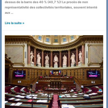
dessus de la barre des 40 % (40,7 %)! Le procès de non
représentativité des collectivités territoriales, souvent intenté
aux …
Élections
Lire la suite »
municipales
2020