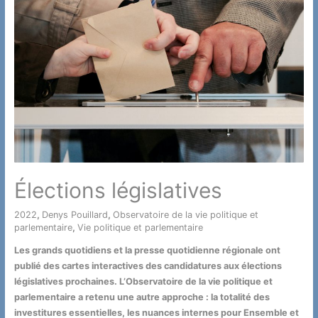
tout
bonnement
«
referendum
et
dissolution
à
la
fois
»
L’allocution
Élections législatives
radiotélévisée
du
général
2022
,
Denys Pouillard
,
Observatoire de la vie politique et
parlementaire
,
Vie politique et parlementaire
/ Par
de
Gaulle
Les grands quotidiens et la presse quotidienne régionale ont
du
publié des cartes interactives des candidatures aux élections
20
législatives prochaines. L’Observatoire de la vie politique et
septembre
parlementaire a retenu une autre approche : la totalité des
1962
investitures essentielles, les nuances internes pour Ensemble et