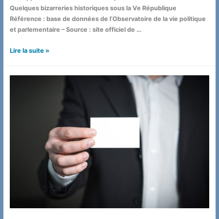
Quelques bizarreries historiques sous la Ve République
Référence : base de données de l’Observatoire de la vie politique
et parlementaire – Source : site officiel de …
Les
Lire la suite »
remplaçants
des
députés
de
la
XVe
législature