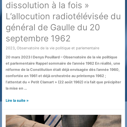
dissolution à la fois »
L’allocution radiotélévisée du
général de Gaulle du 20
septembre 1962
2023
,
Observatoire de la vie politique et parlementaire
/ Par
20 mars 2023 l Denys Pouillard – Observatoire de la vie politique
et parlementaire Rappel sommaire de l’année 1962 En réalité, une
réforme de la Constitution était déjà envisagée dès l’année 1960,
confortée en 1961 et déjà orchestrée au printemps 1962 ;
l‘attentat du « Petit Clamart » (22 août 1962) n’a fait que précipiter
la mise en …
Referendum,
Lire la suite »
censure
et
dissolution
ou…