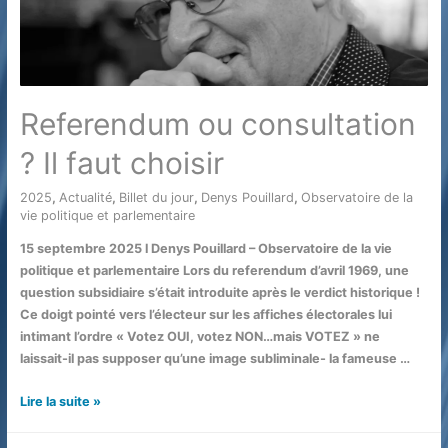
Referendum ou consultation
? Il faut choisir
2025
,
Actualité
,
Billet du jour
,
Denys Pouillard
,
Observatoire de la
vie politique et parlementaire
/ Par
15 septembre 2025 l Denys Pouillard – Observatoire de la vie
politique et parlementaire Lors du referendum d’avril 1969, une
question subsidiaire s’était introduite après le verdict historique !
Ce doigt pointé vers l’électeur sur les affiches électorales lui
intimant l’ordre « Votez OUI, votez NON…mais VOTEZ » ne
laissait-il pas supposer qu’une image subliminale- la fameuse …
Referendum
Lire la suite »
ou
consultation