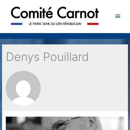
Men
princ
Denys Pouillard