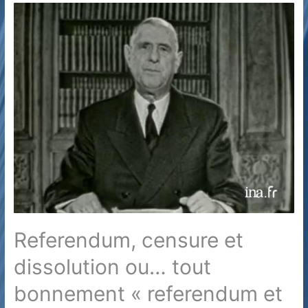
?
Il
faut
choisir
Referendum, censure et
dissolution ou… tout
bonnement « referendum et