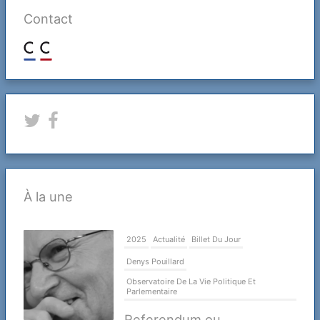
autant
Contact
représentatif
des
collectivités
territoriales
?
À la une
2025
Actualité
Billet Du Jour
Denys Pouillard
Observatoire De La Vie Politique Et
Parlementaire
Referendum ou