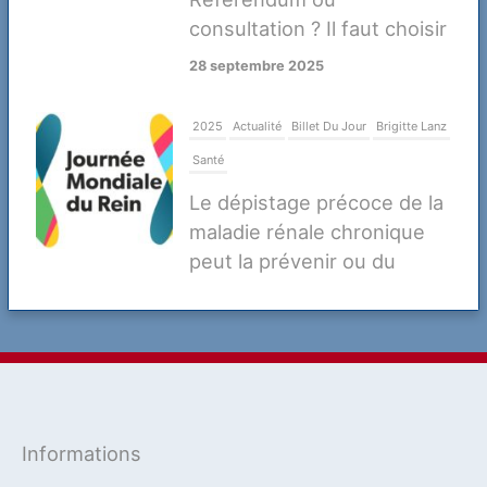
consultation ? Il faut choisir
28 septembre 2025
2025
Actualité
Billet Du Jour
Brigitte Lanz
Santé
Le dépistage précoce de la
maladie rénale chronique
peut la prévenir ou du
moins retarder ses
complications
20 mars 2025
2023
Actualité
Défense
Jean-Marie Dhainaut
Verteidigung
Informations
La coopération Franco-Allemande en