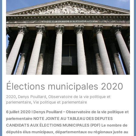
à
un
parti
politique
est
toujours
un
objet
de
curiosité…
Élections municipales 2020
2020
,
Denys Pouillard
,
Observatoire de la vie politique et
parlementaire
,
Vie politique et parlementaire
/ Par
6 juillet 2020 l Denys Pouillard – Observatoire de la vie politique et
parlementaire NOTE JOINTE AU TABLEAU DES DEPUTES
CANDIDATS AUX ÉLECTIONS MUNICIPALES (PDF) Le nombre de
députés élus municipaux, départementaux ou régionaux juste au