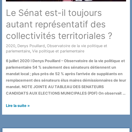
Le Sénat est-il toujours
autant représentatif des
collectivités territoriales ?
2020
,
Denys Pouillard
,
Observatoire de la vie politique et
parlementaire
,
Vie politique et parlementaire
/ Par
6 juillet 2020 l Denys Pouillard – Observatoire de la vie politique et
parlementaire 54 % seulement des sénateurs détiennent un
mandat local ; plus près de 52 % après l’arrivée de suppléants en
remplacement des sénateurs élus maires démissionnaires de leur
mandat. NOTE JOINTE AU TABLEAU DES SENATEURS
CANDIDATS AUX ELECTIONS MUNICIPALES (PDF) On observait …
Le
Lire la suite »
Sénat
est-
il
toujours