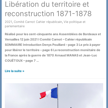
Libération du territoire et
reconstruction 1871-1878
2021
,
Comité Carnot Cahier républicain
,
Vie politique et
parlementaire
/ Par
Réalisé pour les cent-cinquante ans Assemblées de Bordeaux et
Versailles 12 juin 2021 l Comité Carnot – Cahier républicain
SOMMAIRE Introduction Denys Pouillard – page 3 Le prix à payer
pour libérer le territoire – page 6 La reconstruction monétaire de
la France après la guerre de 1870 Arnaud MANAS et Jean-Luc
COUËTOUX – page 7 …
Libération
Lire la suite »
du
territoire
et
reconstruction
1871-
1878