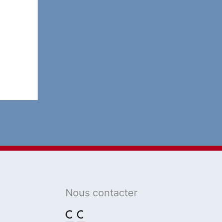
Programmierung 2024-
2030 & deutsch-
französische
Zusammenarbeit
14 novembre 2023
2023
Actualité
Billet Du Jour
Défense
Jean-Marie Dhainaut
Verteidigung
Arabie Saoudite
– Eurofighter –
Nous contacter
Rafale – SCAF et
industrie