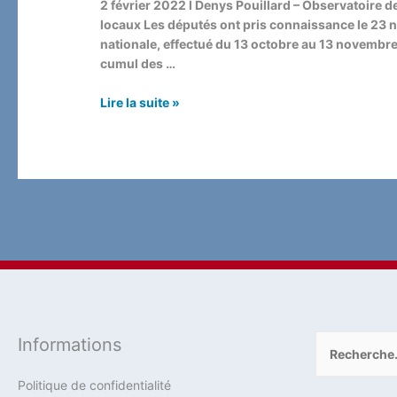
2 février 2022 l Denys Pouillard – Observatoire de
locaux Les députés ont pris connaissance le 23
nationale, effectué du 13 octobre au 13 novembre
cumul des …
Trois
Lire la suite »
fonctions
exécutives
pour
un
parlementaire…
IMPOSSIBLE…
même
pas
une
!
En
revanche
Rechercher :
Informations
pour
les
Politique de confidentialité
élus