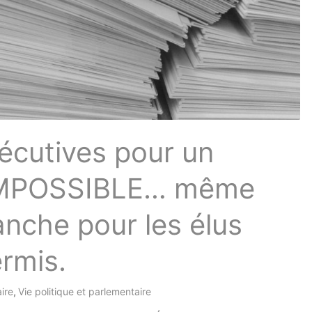
xécutives pour un
 IMPOSSIBLE… même
nche pour les élus
permis.
aire
,
Vie politique et parlementaire
/ Par