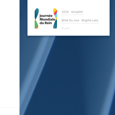
2025
Actualité
Billet Du Jour
Brigitte Lanz
Santé
Le dépistage
précoce de la
maladie rénale
chronique peut
la prévenir ou du
moins retarder
ses
complications
20 mars 2025