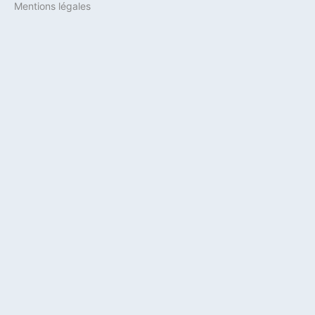
Mentions légales
locaux
tout
est
permis.