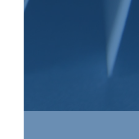
2023
Actualité
Défense
Jean-Marie Dhainaut
Verteidigung
La coopération Franco-
Allemande en matière de
défense dans la Loi de
programmation militaire
2024-2030 et des
conséquences à en tirer
14 novembre 2023
2023
Actualité
Défense
Verteidigung
Die deutsch-französische
Zusammenarbeit im
Verteidigungsbereich in