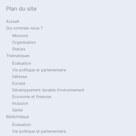
Plan du site
Die deutsch-französische Zusammenarbeit
im Verteidigungsbereich in dem Gesetz zur
Accueil
militärischen Programmierung (MPG) 2024-
Qui sommes-nous ?
2030 und daraus zu ziehenden
Missions
Konsequenzen.
Organisation
Statuts
14 novembre 2023
Thématiques
Évaluation
Vie politique et parlementaire
2023
Actualité
Billet Du Jour
Défense
Jean-Marie Dhainaut
Défense
Verteidigung
Europe
Développement durable-Environnement
Loi de Programmation Militaire 2024-2030 &
Économie et finances
coopération franco-allemande / Gesetz zur
Inclusion
militärischen Programmierung 2024-2030 &
Santé
deutsch-französische Zusammenarbeit
Bibliothèque
Évaluation
14 novembre 2023
Vie politique et parlementaire