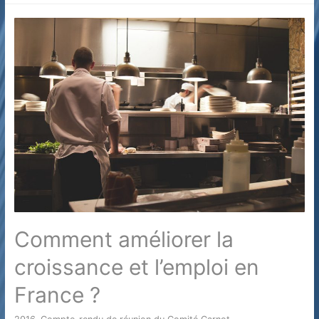
finances
publiques
:
l’heure
des
choix
difficiles
Comment améliorer la
croissance et l’emploi en
France ?