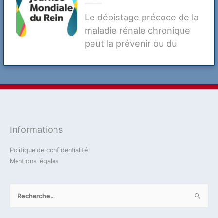
Le dépistage précoce de la
maladie rénale chronique
peut la prévenir ou du
moins retarder ses
complications
20 mars 2025
2023
Actualité
Défense
Jean-Marie Dhainaut
Verteidigung
Informations
La coopération Franco-Allemande en
matière de défense dans la Loi de
Politique de confidentialité
programmation militaire 2024-2030 et des
Mentions légales
conséquences à en tirer
Rechercher :
14 novembre 2023
2023
Actualité
Défense
Verteidigung