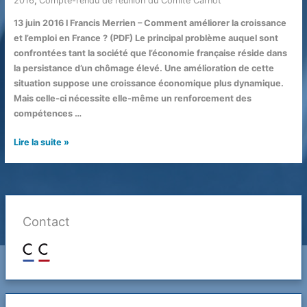
2016
,
Compte-rendu de réunion du Comité Carnot
/ Par
​13 juin 2016 l Francis Merrien – Comment améliorer la croissance
et l’emploi en France ? (PDF) Le principal problème auquel sont
confrontées tant la société que l’économie française réside dans
la persistance d’un chômage élevé. Une amélioration de cette
situation suppose une croissance économique plus dynamique.
Mais celle-ci nécessite elle-même un renforcement des
compétences …
Comment
Lire la suite »
améliorer
la
croissance
et
l’emploi
Contact
en
France
?