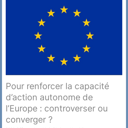
:
Die
Meinungsverschiedenheiten
zwischen
Deutschland
und
Frankreich
überwinden?
Pour renforcer la capacité
d’action autonome de
l’Europe : controverser ou
converger ?