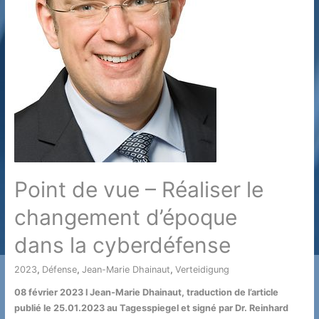
européenne
de
la
défense ?
Un
article
dans
la
presse
allemande.
Point de vue – Réaliser le
changement d’époque
dans la cyberdéfense
2023
,
Défense
,
Jean-Marie Dhainaut
,
Verteidigung
/ Par
08 février 2023 l Jean-Marie Dhainaut, traduction de l’article
publié le 25.01.2023 au Tagesspiegel et signé par Dr. Reinhard