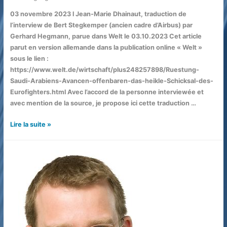
03 novembre 2023 l Jean-Marie Dhainaut, traduction de
l’interview de Bert Stegkemper (ancien cadre d’Airbus) par
Gerhard Hegmann, parue dans Welt le 03.10.2023 Cet article
parut en version allemande dans la publication online « Welt »
sous le lien :
https://www.welt.de/wirtschaft/plus248257898/Ruestung-
Saudi-Arabiens-Avancen-offenbaren-das-heikle-Schicksal-des-
Eurofighters.html Avec l’accord de la personne interviewée et
avec mention de la source, je propose ici cette traduction …
Arabie
Lire la suite »
Saoudite
–
Eurofighter
–
Rafale
–
SCAF
et
industrie