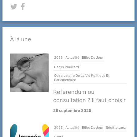
converger
?
À la une
2025
Actualité
Billet Du Jour
Denys Pouillard
Observatoire De La Vie Politique Et
Parlementaire
Referendum ou
consultation ? Il faut choisir
28 septembre 2025
2025
Actualité
Billet Du Jour
Brigitte Lanz