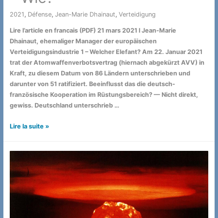
2021
,
Défense
,
Jean-Marie Dhainaut
,
Verteidigung
/ Par
Lire l’article en francais (PDF) 21 mars 2021 l Jean-Marie
Dhainaut, ehemaliger Manager der europäischen
Verteidigungsindustrie 1 – Welcher Elefant? Am 22. Januar 2021
trat der Atomwaffenverbotsvertrag (hiernach abgekürzt AVV) in
Kraft, zu diesem Datum von 86 Ländern unterschrieben und
darunter von 51 ratifiziert. Beeinflusst das die deutsch-
französische Kooperation im Rüstungsbereich? — Nicht direkt,
gewiss. Deutschland unterschrieb …
Atomwaffe:
Lire la suite »
den
Elefanten
aus
dem
Raum
hinausführen.
–
Wie?