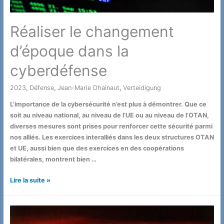
Réaliser le changement
d’époque dans la
cyberdéfense
2023
,
Défense
,
Jean-Marie Dhainaut
,
Verteidigung
/ Par
L’importance de la cybersécurité n’est plus à démontrer. Que ce
soit au niveau national, au niveau de l’UE ou au niveau de l’OTAN,
diverses mesures sont prises pour renforcer cette sécurité parmi
nos alliés. Les exercices interalliés dans les deux structures OTAN
et UE, aussi bien que des exercices en des coopérations
bilatérales, montrent bien …
Réaliser
Lire la suite »
le
changement
d’époque
dans