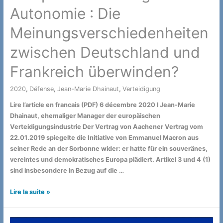
Autonomie : Die
Meinungsverschiedenheiten
zwischen Deutschland und
Frankreich überwinden?
2020
,
Défense
,
Jean-Marie Dhainaut
,
Verteidigung
/ Par
Lire l’article en francais (PDF) 6 décembre 2020 l Jean-Marie
Dhainaut, ehemaliger Manager der europäischen
Verteidigungsindustrie Der Vertrag von Aachener Vertrag vom
22.01.2019 spiegelte die Initiative von Emmanuel Macron aus
seiner Rede an der Sorbonne wider: er hatte für ein souveränes,
vereintes und demokratisches Europa plädiert. Artikel 3 und 4 (1)
sind insbesondere in Bezug auf die …
Europäische
Lire la suite »
strategische
Autonomie