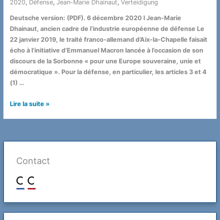
2020
,
Défense
,
Jean-Marie Dhainaut
,
Verteidigung
/ Par
Deutsche version: (PDF). 6 décembre 2020 l Jean-Marie
Dhainaut, ancien cadre de l’industrie européenne de défense Le
22 janvier 2019, le traité franco-allemand d’Aix-la-Chapelle faisait
écho à l’initiative d’Emmanuel Macron lancée à l’occasion de son
discours de la Sorbonne « pour une Europe souveraine, unie et
démocratique ». Pour la défense, en particulier, les articles 3 et 4
(1) …
Pour
Lire la suite »
renforcer
la
capacité
d’action
autonome
Contact
de
l’Europe
:
controverser
ou